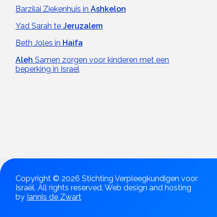
Barzilai Ziekenhuis in
Ashkelon
Yad Sarah te
Jeruzalem
Beth Joles in
Haifa
Aleh
Samen zorgen voor kinderen met een
beperking in Israel
Copyright © 2026 Stichting Verpleegkundigen voor
Israël. All rights reserved. Web design and hosting
by
Iannis de Zwart